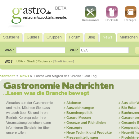
Restaurants
Cocktails
Rezepte
Startseite
Guides
Gruppen
Forum
Blog
News
Menschen
WAS?
WO?
WO?
USA »
Stadt ( Region ) »
[Stadt ändern]
Startseite
»
News
» Eurest wird Mitglied des Vereins 5 am Tag
Aktuelles aus der Gastronomie
» Aktionen
» Aus aller W
und mehr. Möchten Sie, dass
» Auszeichnungen
» Bio Ecke
wir auch über Sie und Ihren
» Branchenpolitik
» Buchrezen
Betrieb, Konzept oder Ihre
» Gastro Messen
» Gastronom
Veranstaltung berichten, dann
» Gesetze und Richtlinien
» Gesunde 
informieren Sie sich hier über
» Konzepte
» Kooperati
unsere tollen
» Neue Technik und Produkte
» Neueröffn
» Pressemitteilungen
» Produktne