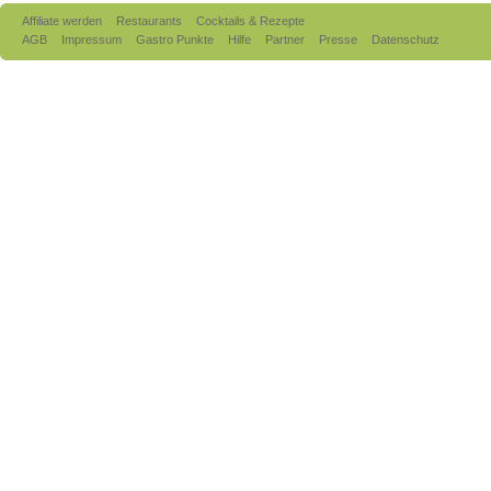
Affiliate werden
Restaurants
Cocktails & Rezepte
AGB
Impressum
Gastro Punkte
Hilfe
Partner
Presse
Datenschutz