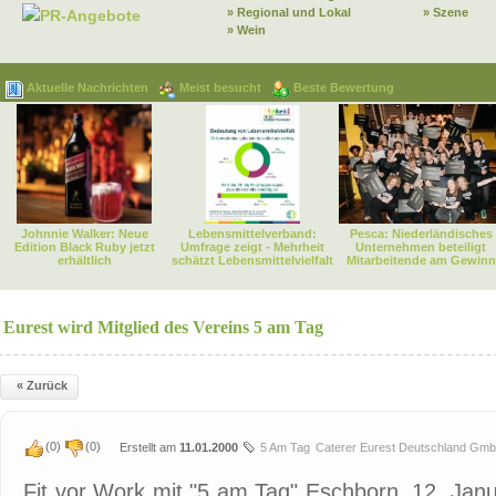
» Regional und Lokal
» Szene
PR-Angebote
» Wein
Aktuelle Nachrichten
Meist besucht
Beste Bewertung
Johnnie Walker: Neue
Lebensmittelverband:
Pesca: Niederländisches
Edition Black Ruby jetzt
Umfrage zeigt - Mehrheit
Unternehmen beteiligt
erhältlich
schätzt Lebensmittelvielfalt
Mitarbeitende am Gewinn
Eurest wird Mitglied des Vereins 5 am Tag
« Zurück
(
0
)
(
0
)
Erstellt am
11.01.2000
5 Am Tag
Caterer Eurest Deutschland Gm
Fit vor Work mit "5 am Tag" Eschborn, 12. Janu