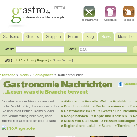
Restaurants
Cocktails
Rezepte
Startseite
Guides
Gruppen
Forum
Blog
News
Menschen
WAS?
WO?
WO?
USA »
Stadt ( Region ) »
[Stadt ändern]
Startseite
»
News
»
Schlagworte
» Kaffeeproduktion
Aktuell
Aktuelles aus der Gastronomie und
» Aktionen
» Aus aller Welt
» Ausbildung
mehr. Möchten Sie, dass wir auch über
» Branchenpolitik
» Buchrezensionen
» Eve
Sie und Ihren Betrieb, Konzept oder
» Gastronomie im TV
» Gesetze und Richtlini
Ihre Veranstaltung berichten, dann
» Kooperationen
» Köpfe und Karrieren
» N
informieren Sie sich hier über unsere
» Neues von Gastro.de
» Pressemitteilungen
» Regional und Lokal
» Szene
» Termine
»
PR-Angebote