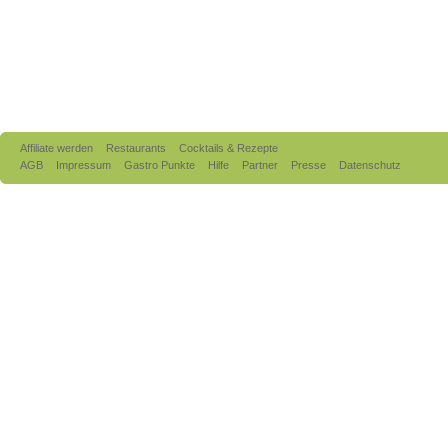
Affiliate werden
Restaurants
Cocktails & Rezepte
AGB
Impressum
Gastro Punkte
Hilfe
Partner
Presse
Datenschutz