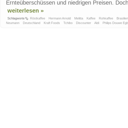
Ernteüberschüssen und niedrigen Preisen. Doch 
weiterlesen »
Schlagworte
Röstkaffee
Hermann Arnold
Melitta
Kaffee
Rohkaffee
Brasilie
Neumann
Deutschland
Kraft Foods
Tchibo
Discounter
Aldi
Philips Douwe Eg