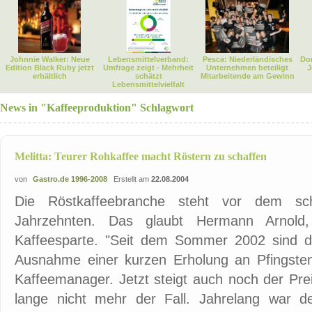
Johnnie Walker: Neue
Lebensmittelverband:
Pesca: Niederländisches
Dor
Edition Black Ruby jetzt
Umfrage zeigt - Mehrheit
Unternehmen beteiligt
J
erhältlich
schätzt
Mitarbeitende am Gewinn
Lebensmittelvielfalt
News in "Kaffeeproduktion" Schlagwort
Melitta: Teurer Rohkaffee macht Röstern zu schaffen
von
Gastro.de 1996-2008
Erstellt am
22.08.2004
Die Röstkaffeebranche steht vor dem schl
Jahrzehnten. Das glaubt Hermann Arnold, 
Kaffeesparte. "Seit dem Sommer 2002 sind di
Ausnahme einer kurzen Erholung an Pfingsten 
Kaffeemanager. Jetzt steigt auch noch der Pre
lange nicht mehr der Fall. Jahrelang war d