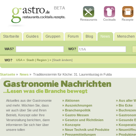
Restaurants
Cocktails
Rezepte
Startseite
Guides
Gruppen
Forum
Blog
News
Menschen
WAS?
WO?
WO?
USA »
Stadt ( Region ) »
[Stadt ändern]
Startseite
»
News
» Traditionstermin für Köche: 31. Laurentiustag in Fulda
Aktuelles aus der Gastronomie
» Aktionen
» Aus aller W
und mehr. Möchten Sie, dass
» Auszeichnungen
» Bio Ecke
wir auch über Sie und Ihren
» Branchenpolitik
» Buchrezen
Betrieb, Konzept oder Ihre
» Gastro Messen
» Gastronom
Veranstaltung berichten, dann
» Gesetze und Richtlinien
» Gesunde 
informieren Sie sich hier über
» Konzepte
» Kooperati
unsere tollen
» Neue Technik und Produkte
» Neueröffn
» Pressemitteilungen
» Produktne