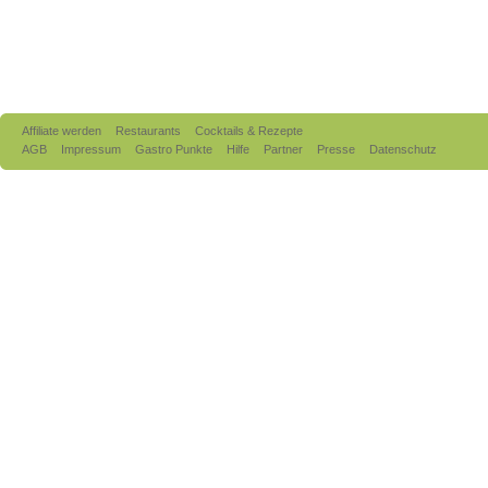
Affiliate werden
Restaurants
Cocktails & Rezepte
AGB
Impressum
Gastro Punkte
Hilfe
Partner
Presse
Datenschutz