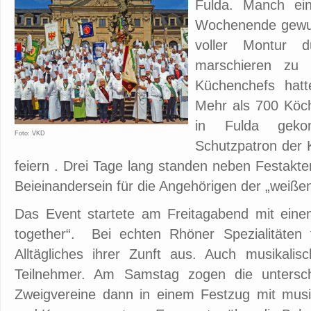
Fulda. Manch ei
Wochenende gewun
voller Montur d
marschieren zu
Küchenchefs hatte
Mehr als 700 Köc
in Fulda geko
Foto: VKD
Schutzpatron der 
feiern . Drei Tage lang standen neben Festakt
Beieinandersein für die Angehörigen der „weiß
Das Event startete am Freitagabend mit einem
together“. Bei echten Rhöner Spezialitäten
Alltägliches ihrer Zunft aus. Auch musikalis
Teilnehmer. Am Samstag zogen die untersch
Zweigvereine dann in einem Festzug mit musik