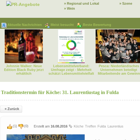
» Regional und Lokal
» Szene
PR-Angebote
» Wein
Aktuelle Nachrichten
Meist besucht
Beste Bewertung
Johnnie Walker: Neue
Lebensmittelverband:
Pesca: Niederländisches
Edition Black Ruby jetzt
Umfrage zeigt - Mehrheit
Unternehmen beteiligt
erhältlich
schätzt Lebensmittelvielfalt
Mitarbeitende am Gewinn
Traditionstermin für Köche: 31. Laurentiustag in Fulda
« Zurück
(
1
)
(
0
)
Erstellt am
16.08.2016
Köche
Treffen
Fulda
Laurentius