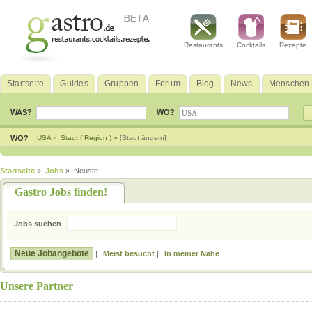
Restaurants
Cocktails
Rezepte
Startseite
Guides
Gruppen
Forum
Blog
News
Menschen
WAS?
WO?
WO?
USA »
Stadt ( Region ) »
[Stadt ändern]
Startseite
»
Jobs
» Neuste
Gastro Jobs finden!
Jobs suchen
Neue Jobangebote
|
Meist besucht
|
In meiner Nähe
Unsere Partner