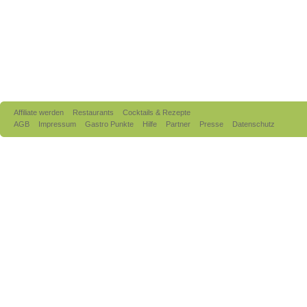
Affiliate werden
Restaurants
Cocktails & Rezepte
AGB
Impressum
Gastro Punkte
Hilfe
Partner
Presse
Datenschutz