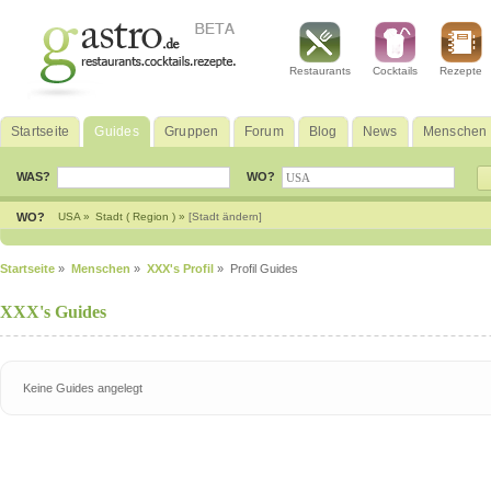
Restaurants
Cocktails
Rezepte
Startseite
Guides
Gruppen
Forum
Blog
News
Menschen
WAS?
WO?
WO?
USA »
Stadt ( Region ) »
[Stadt ändern]
Startseite
»
Menschen
»
XXX's Profil
» Profil Guides
XXX's Guides
Keine Guides angelegt