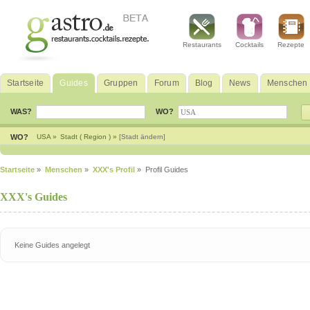
Restaurants
Cocktails
Rezepte
Startseite
Guides
Gruppen
Forum
Blog
News
Menschen
WAS?
WO?
WO?
USA »
Stadt ( Region ) »
[Stadt ändern]
Startseite
»
Menschen
»
XXX's Profil
» Profil Guides
XXX's Guides
Keine Guides angelegt