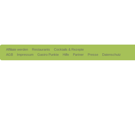
Affiliate werden
Restaurants
Cocktails & Rezepte
AGB
Impressum
Gastro Punkte
Hilfe
Partner
Presse
Datenschutz