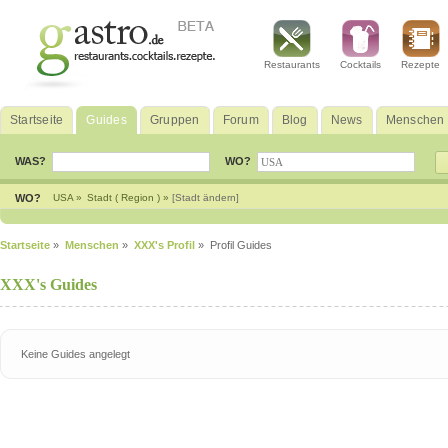
Restaurants
Cocktails
Rezepte
Startseite
Guides
Gruppen
Forum
Blog
News
Menschen
WAS?
WO?
WO?
USA »
Stadt ( Region ) »
[Stadt ändern]
Startseite
»
Menschen
»
XXX's Profil
» Profil Guides
XXX's Guides
Keine Guides angelegt