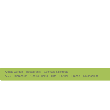
Affiliate werden
Restaurants
Cocktails & Rezepte
AGB
Impressum
Gastro Punkte
Hilfe
Partner
Presse
Datenschutz