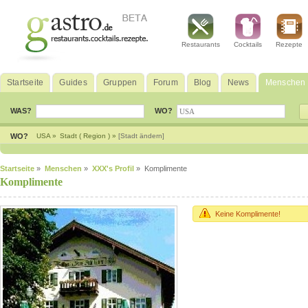
Restaurants
Cocktails
Rezepte
Startseite
Guides
Gruppen
Forum
Blog
News
Menschen
WAS?
WO?
WO?
USA »
Stadt ( Region ) »
[Stadt ändern]
Startseite
»
Menschen
»
XXX's Profil
» Komplimente
Komplimente
Keine Komplimente!