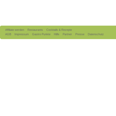
Affiliate werden
Restaurants
Cocktails & Rezepte
AGB
Impressum
Gastro Punkte
Hilfe
Partner
Presse
Datenschutz