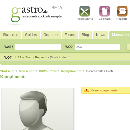
Restaurants
Cocktails
Rezepte
Startseite
Guides
Gruppen
Forum
Blog
News
Menschen
WAS?
WO?
WO?
USA »
Stadt ( Region ) »
[Stadt ändern]
Startseite
»
Menschen
»
XXX's Profil
»
Komplimente
» Interessantes Profil
Komplimente
Keine Komplimente!