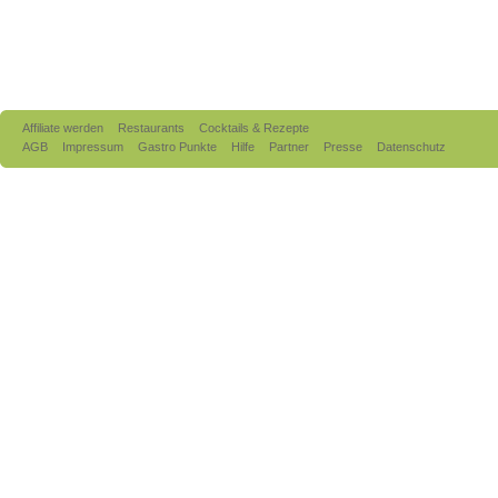
Affiliate werden
Restaurants
Cocktails & Rezepte
AGB
Impressum
Gastro Punkte
Hilfe
Partner
Presse
Datenschutz