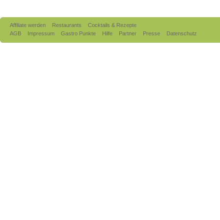
Affiliate werden
Restaurants
Cocktails & Rezepte
AGB
Impressum
Gastro Punkte
Hilfe
Partner
Presse
Datenschutz