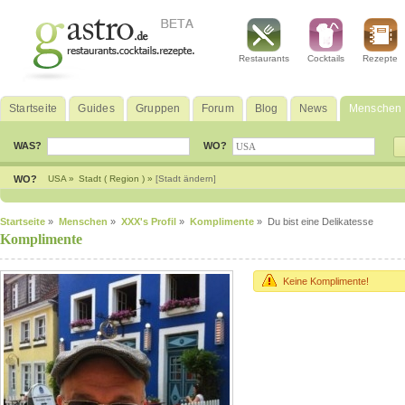
Restaurants
Cocktails
Rezepte
Startseite
Guides
Gruppen
Forum
Blog
News
Menschen
WAS?
WO?
WO?
USA »
Stadt ( Region ) »
[Stadt ändern]
Startseite
»
Menschen
»
XXX's Profil
»
Komplimente
» Du bist eine Delikatesse
Komplimente
Keine Komplimente!