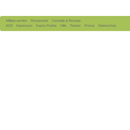
Affiliate werden
Restaurants
Cocktails & Rezepte
AGB
Impressum
Gastro Punkte
Hilfe
Partner
Presse
Datenschutz