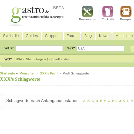
Restaurants
Cocktails
Rezepte
Startseite
Guides
Gruppen
Forum
Blog
News
Menschen
WAS?
WO?
WO?
USA »
Stadt ( Region ) »
[Stadt ändern]
Startseite
»
Menschen
»
XXX's Profil
» Profil Schlagworte
XXX's Schlagworte
Schlagworte nach Anfangsbuchstaben
A
B
C
D
E
F
G
H
I
J
K
L
M