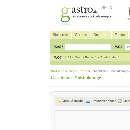
Re
Startseite
Guides
Gruppen
Forum
WAS?
WO?
WO?
USA »
Stadt ( Region ) »
[Stadt ändern]
Startseite
»
Restaurants
» Casablanca Shishalounge 
Casablanca Shishalounge
Verstoß melden
Freunden senden
Mer