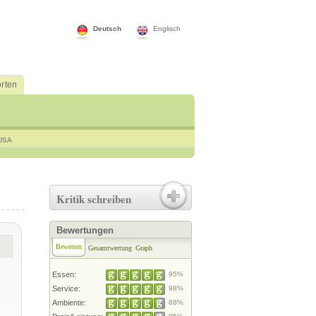
Deutsch
Englisch
rten
USA
Kritik schreiben
Bewertungen
Bewerten
Gesamtwertung
Graph
Essen:
95%
Service:
98%
Ambiente:
88%