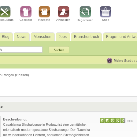
staurants
Cocktails
Rezepte
Anmelden
Shop
Registrieren
Blog
News
Menschen
Jobs
Branchenbuch
Fragen und Antwo
Meine Stadt :
in Rodgau (Hessen)
ken
Beschreibung:
94%
Casablanca Shishalounge in Rodgau ist eine gemütliche,
orientalisch-modern gestaltete Shishalounge. Der Raum ist
mit wunderschönen Lichtern, bequemen Sitzmöglichkeiten