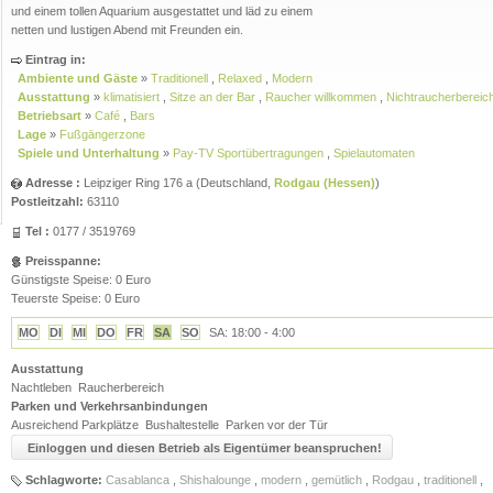
und einem tollen Aquarium ausgestattet und läd zu einem
netten und lustigen Abend mit Freunden ein.
Eintrag in:
Ambiente und Gäste
»
Traditionell
,
Relaxed
,
Modern
Ausstattung
»
klimatisiert
,
Sitze an der Bar
,
Raucher willkommen
,
Nichtraucherbereic
Betriebsart
»
Café
,
Bars
Lage
»
Fußgängerzone
Spiele und Unterhaltung
»
Pay-TV Sportübertragungen
,
Spielautomaten
Adresse :
Leipziger Ring 176 a
(
Deutschland
,
Rodgau (Hessen)
)
Postleitzahl:
63110
Tel :
0177 / 3519769
Preisspanne:
Günstigste Speise: 0 Euro
Teuerste Speise: 0 Euro
MO
DI
MI
DO
FR
SA
SO
SA: 18:00 - 4:00
Ausstattung
Nachtleben
Raucherbereich
Parken und Verkehrsanbindungen
Ausreichend Parkplätze
Bushaltestelle
Parken vor der Tür
Einloggen und diesen Betrieb als Eigentümer beanspruchen!
Schlagworte:
Casablanca
,
Shishalounge
,
modern
,
gemütlich
,
Rodgau
,
traditionell
,