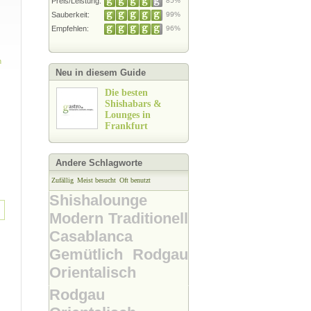
Preis/Leistung:
85%
Sauberkeit:
99%
Empfehlen:
96%
h
Neu in diesem Guide
Die besten
Shishabars &
Lounges in
Frankfurt
Andere Schlagworte
Zufällig
Meist besucht
Oft benutzt
Shishalounge
Modern
Traditionell
Casablanca
Gemütlich
Rodgau
Orientalisch
Rodgau