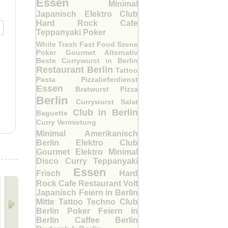
Essen
Minimal
Japanisch
Elektro Club
Hard Rock Cafe
Teppanyaki
Poker
White Trash Fast Food
Szene
Poker
Gourmet
Alternativ
Beste Currywurst in Berlin
Restaurant Berlin
Tattoo
Pasta
Pizzalieferdienst
Essen
Bratwurst
Pizza
Berlin
Currywurst
Salat
Club in Berlin
Baguette
Curry
Vermietung
Minimal
Amerikanisch
Berlin
Elektro Club
Gourmet
Elektro
Minimal
Disco
Curry
Teppanyaki
Essen
Frisch
Hard
Rock Cafe
Restaurant Volt
Japanisch
Feiern in Berlin
Mitte
Tattoo
Techno Club
Berlin
Poker
Feiern in
Berlin
Caffee Berlin