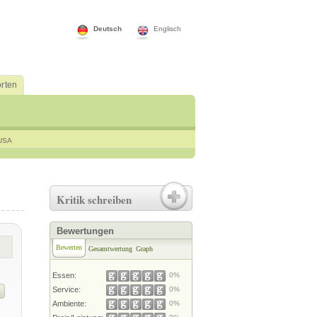
Deutsch
Englisch
rten
USA
Kritik schreiben
Bewertungen
Bewerten
Gesamtwertung
Graph
Essen:
0%
Service:
0%
Ambiente:
0%