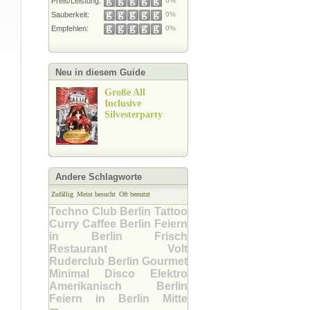
Preis/Leistung:
0%
Sauberkeit:
0%
Empfehlen:
0%
Neu in diesem Guide
Große All
Inclusive
Silvesterparty
Andere Schlagworte
Zufällig
Meist besucht
Oft benutzt
Techno Club Berlin
Tattoo
Curry
Caffee Berlin
Feiern
in Berlin
Frisch
Restaurant Volt
Ruderclub Berlin
Gourmet
Minimal Disco
Elektro
Amerikanisch Berlin
Feiern in Berlin Mitte