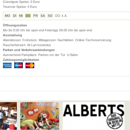
Günstigste Speise: 0 Euro
Teuerste Speise: 0 Euro
MO
DI
MI
DO
FR
SA
SO
DO: k.A.
Öffnungszeiten
Mo-So 9.00 Uhr bis open end Feiertags 09.00 Uhr bis open end
Ausstattung
Abendessen
Frühstück
Mittagessen
Nachtleben
Online-Tischreservierung
Raucherbereich
W-Lan kostenlos
Parken und Verkehrsanbindungen
Ausreichend Parkplätze
Parken vor der Tür
U-Bahn
Zahlungsmöglichkeiten