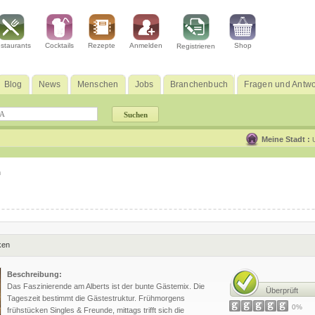
staurants
Cocktails
Rezepte
Anmelden
Shop
Registrieren
Blog
News
Menschen
Jobs
Branchenbuch
Fragen und Antwo
Meine Stadt :
n
ken
Beschreibung:
Das Faszinierende am Alberts ist der bunte Gästemix. Die
Überprüft
Tageszeit bestimmt die Gästestruktur. Frühmorgens
0%
frühstücken Singles & Freunde, mittags trifft sich die