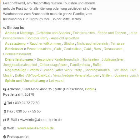
Geschäftswelt, am Nachmittag relaxen Touristen und abends
geht die Post ab für alle, die jung oder jung geblieben sind. Am
Wochenende zum Brunch trifft man die ganze Familie, vom
Kleinkind bis zur Urgroßmutter ...in der Mitte Berlins
Eintrag in:
Anlass
»
Meetings
,
Getränke und Snacks
,
Feierlichkeiten
,
Essen und Tanzen
,
Leute
kennenlernen
,
Sommer Party
,
Aussicht genießen
Ausstattung
»
Raucher willkommen
,
Shisha
,
Nichtraucherbereich
,
Terrasse
Betriebsart
»
Event Locations
,
Club
,
Cocktailbar
,
Café
,
Bars
,
Restaurants
,
Erlebnisrestaurant
Dienstleistungen
»
Besonders Kinderfreundlich
,
Hochzeiten
,
Jubiläumsfeier
,
Junggesellenabschied
,
Geburtstagsfeiern
,
Familienfeste
,
Buffet
Regelmäßige Events
»
Brunch
,
After-Work-Party
,
Sonntagsbrunch
,
Live Band
,
Live
Musik
,
Buffet
,
All-You-Can-Eat
,
Verschiedene Veranstaltungen
,
Grillen
,
Business Lunch
Spiele und Unterhaltung
»
Leinwand
Adresse :
Karl-Marx-Allee 35
; Mitte (
Deutschland
,
Berlin
)
Postleitzahl:
10178
Tel :
030 24 72 72 50
Fax :
030 55 77 55 55
E-Mail :
www.info@alberts-berlin.de
Web :
www.alberts-berlin.de
Preisspanne: