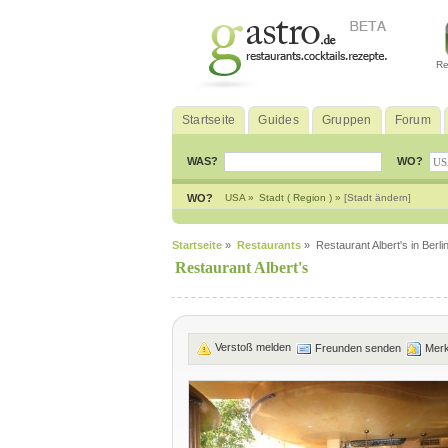
Re
Startseite
Guides
Gruppen
Forum
WAS?
WO?
WO?
USA »
Stadt ( Region ) »
[Stadt ändern]
Startseite
»
Restaurants
» Restaurant Albert's in Berli
Restaurant Albert's
Verstoß melden
Freunden senden
Mer