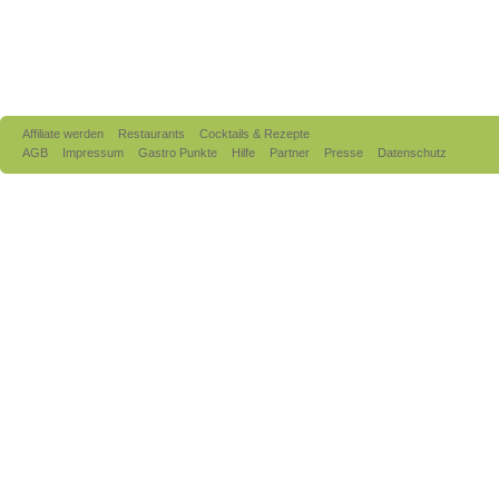
Affiliate werden
Restaurants
Cocktails & Rezepte
AGB
Impressum
Gastro Punkte
Hilfe
Partner
Presse
Datenschutz