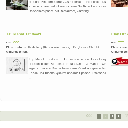
braucht: Eine erneuerte Gastronomie – ein Phönix, das
zu einer immer selbstbewussteren Großstadt und ihren
Bewohnern passt. Mit Restaurant, Catering ...
Taj Mahal Tandoori
Play Off
von:
XXX
von:
XXX
Place address:
Heidelberg (Baden-Wurttemberg), Bergheimer Str. 134
Place addre
Öffnungszeiten:
Öffnungszei
Taj Mahal Tandoori - Im romantischen Heidelberg
gelegen finden Sie unser Restaurant "Taj Mahal". Wir
legen in unserer Küche besonderen Wert auf gesundes
Essen und frische Qualität unserer Speisen. Exotische
...
1
2
3
4