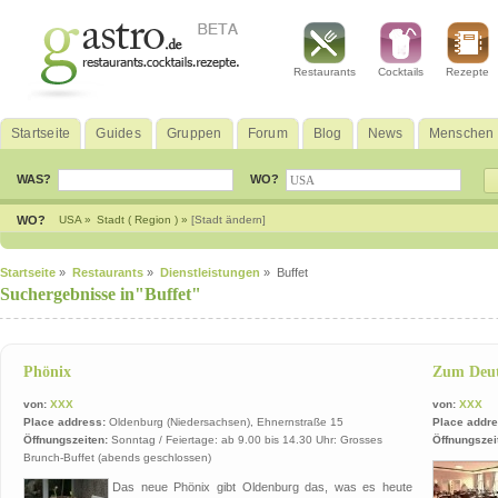
Restaurants
Cocktails
Rezepte
Startseite
Guides
Gruppen
Forum
Blog
News
Menschen
WAS?
WO?
WO?
USA »
Stadt ( Region ) »
[Stadt ändern]
Startseite
»
Restaurants
»
Dienstleistungen
» Buffet
Suchergebnisse in"Buffet"
Phönix
Zum Deut
von:
XXX
von:
XXX
Place address:
Oldenburg (Niedersachsen), Ehnernstraße 15
Place addre
Öffnungszeiten:
Sonntag / Feiertage: ab 9.00 bis 14.30 Uhr: Grosses
Öffnungszei
Brunch-Buffet (abends geschlossen)
Das neue Phönix gibt Oldenburg das, was es heute