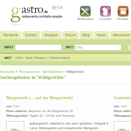
Restaurants
Cocktails
Rezepte
Startseite
Guides
Gruppen
Forum
Blog
News
Menschen
WAS?
WO?
WO?
USA »
Stadt ( Region ) »
[Stadt ändern]
Startseite
»
Restaurants
»
Spezialitäten
» Wildgerichte
Suchergebnisse in"Wildgerichte"
Bürgerreuth (....auf der Bürgerreuth)
Gaststub
von:
XXX
von:
XXX
Place address:
Bayreuth, An der Bürgerreuth 20
Place addre
Öffnungszeiten:
Täglich 11 - 23 Uhr, kein Ruhetag
Öffnungszei
gutbürgerlich, italienisch und auch gehoben, Holzgrill in
Lokal, Wintergarten und romantischer Biergarten