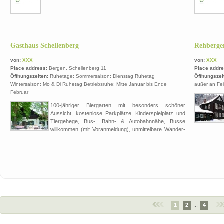
Gasthaus Schellenberg
Rehberge
von:
XXX
von:
XXX
Place address:
Bergen, Schellenberg 11
Place addre
Öffnungszeiten:
Ruhetage: Sommersaison: Dienstag Ruhetag
Öffnungszei
Wintersaison: Mo & Di Ruhetag Betriebsruhe: Mitte Januar bis Ende
außer an Fei
Februar
100-jähriger Biergarten mit besonders schöner
Aussicht, kostenlose Parkplätze, Kinderspielplatz und
Tiergehege, Bus-, Bahn- & Autobahnnähe, Busse
willkommen (mit Voranmeldung), unmittelbare Wander-
...
1
2
...
4