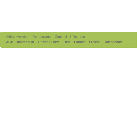
Affiliate werden
Restaurants
Cocktails & Rezepte
AGB
Impressum
Gastro Punkte
Hilfe
Partner
Presse
Datenschutz