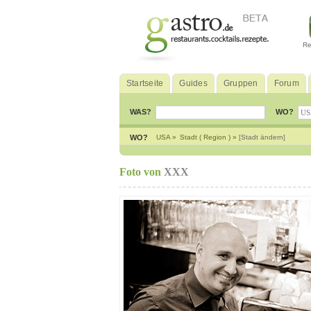
Re
Startseite
Guides
Gruppen
Forum
WAS?
WO?
WO?
USA »
Stadt ( Region ) »
[Stadt ändern]
Foto von
XXX