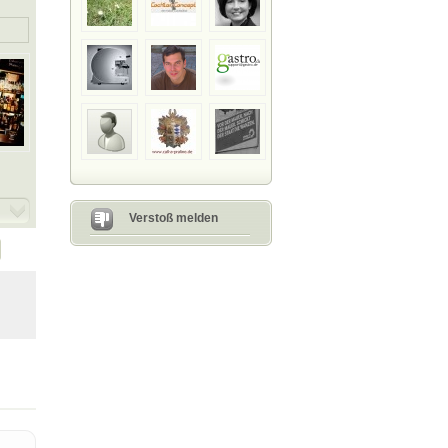
Bedenklicher Inhalt?
beleidigend, unangebracht
Sagen Sie uns, warum Sie denken,
dass der Inhalt nicht auf diese Seite
gehört.
Senden
Verstoß melden