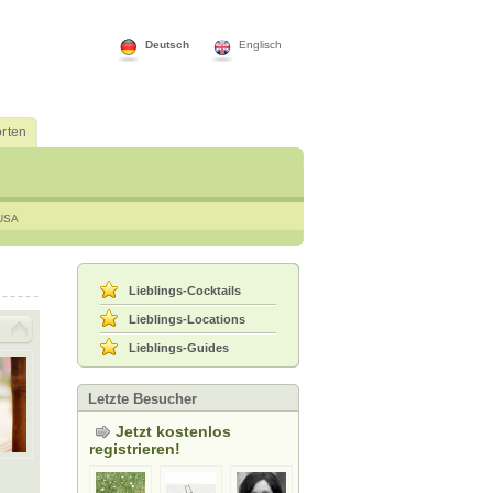
Deutsch
Englisch
rten
USA
Lieblings-Cocktails
Lieblings-Locations
Lieblings-Guides
Letzte Besucher
Jetzt kostenlos
registrieren!