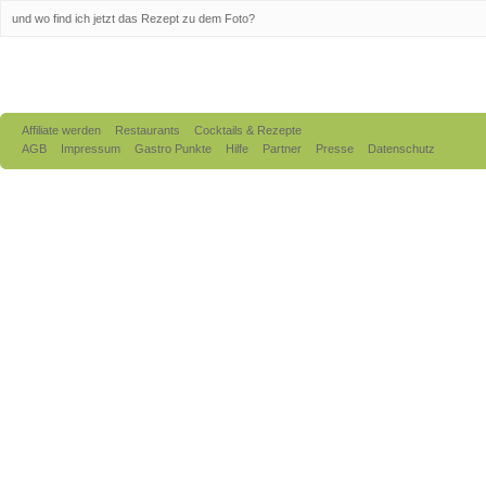
und wo find ich jetzt das Rezept zu dem Foto?
Affiliate werden
Restaurants
Cocktails & Rezepte
AGB
Impressum
Gastro Punkte
Hilfe
Partner
Presse
Datenschutz