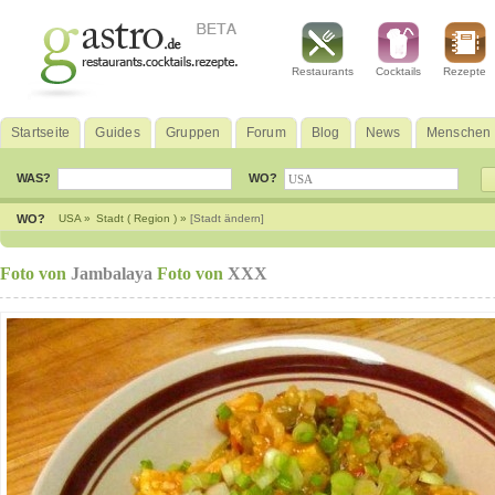
Restaurants
Cocktails
Rezepte
Startseite
Guides
Gruppen
Forum
Blog
News
Menschen
WAS?
WO?
WO?
USA »
Stadt ( Region ) »
[Stadt ändern]
Foto von
Jambalaya
Foto von
XXX