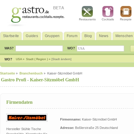
Restaurants
Cocktails
Rezepte
Startseite
Guides
Gruppen
Forum
Blog
News
Menschen
WAS?
WO?
WO?
USA »
Stadt ( Region ) »
[Stadt ändern]
Startseite
»
Branchenbuch
» Kaiser-Sitzmöbel GmbH
Gastro Profi -
Kaiser-Sitzmöbel GmbH
Firmendaten
Firmenname:
Kaiser-Sitzmöbel GmbH
Adresse:
Boßlerstraße 25 Deutschland
Hersteller Stühle Tische