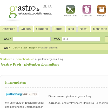
Restaurants
Cocktails
Rezepte
Startseite
Guides
Gruppen
Forum
Blog
News
Menschen
WAS?
WO?
WO?
USA »
Stadt ( Region ) »
[Stadt ändern]
Startseite
»
Branchenbuch
» plettenbergconsulting
Gastro Profi -
plettenbergconsulting
Firmendaten
Firmenname:
plettenbergconsulting
Wir unterstützen Existenzgründer
Adresse:
Schäferstrasse 24 Hamburg Deutschlan
und bestehende Unternehmen in