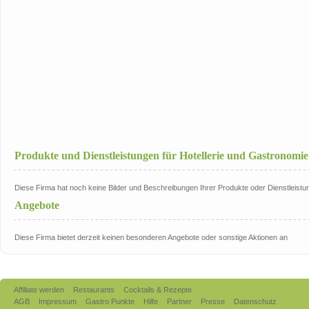
Produkte und Dienstleistungen für Hotellerie und Gastronomie
Diese Firma hat noch keine Bilder und Beschreibungen Ihrer Produkte oder Dienstleistun
Angebote
Diese Firma bietet derzeit keinen besonderen Angebote oder sonstige Aktionen an
Affiliate werden
Restaurants
Cocktails & Rezepte
AGB
Impressum
Gastro Punkte
Hilfe
Partner
Presse
Datenschutz