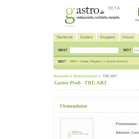
Re
Startseite
Guides
Gruppen
Forum
WAS?
WO?
WO?
USA »
Stadt ( Region ) »
[Stadt ändern]
Startseite
»
Branchenbuch
» TRE-ART
Gastro Profi -
TRE-ART
Firmendaten
Firmenname:
Adresse:
Gabe