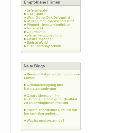
Empfohlene Firmen
»
tiefe-teller.de
»
GTA GmbH
»
Wein-Outlet Dirk Delventhal
»
Würzen mit Leidenschaft GbR
»
Pöpperl - feinste Konfitüren
»
feinkost24
»
Gourmantis
»
plettenbergconsulting
»
Gastro-Monopol
»
Barista World
»
CTR Fahrzeugtechnik
Neue Blogs
»
Rundum Paket mit dem optimalen
Service
»
Gebäudereinigung und
Natursteinsanierung
»
Gastro Mercado - Ihr
Gastroausrüster in guter Qualtität
zu erschwinglichen Preisen!
»
Füllett- knackfeiner Genuss! Wir
backen- aber anders...
»
Was ist mealsystem.de?