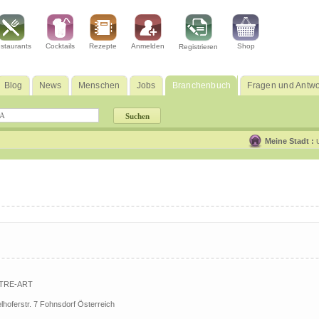
staurants
Cocktails
Rezepte
Anmelden
Shop
Registrieren
Blog
News
Menschen
Jobs
Branchenbuch
Fragen und Antwo
Meine Stadt :
TRE-ART
lhoferstr. 7 Fohnsdorf Österreich