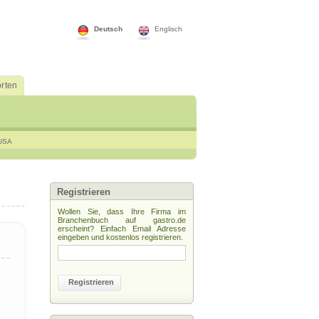
Deutsch
Englisch
rten
USA
Registrieren
Wollen Sie, dass Ihre Firma im
Branchenbuch auf gastro.de
erscheint? Einfach Email Adresse
eingeben und kostenlos registrieren.
Registrieren