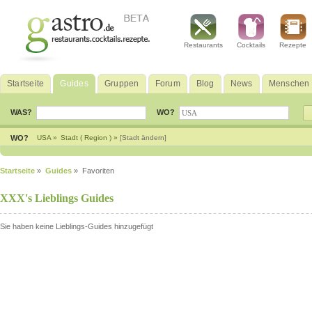
Restaurants
Cocktails
Rezepte
Startseite
Guides
Gruppen
Forum
Blog
News
Menschen
WAS?
WO?
WO?
USA »
Stadt ( Region ) »
[Stadt ändern]
Startseite
»
Guides
» Favoriten
XXX's Lieblings Guides
Sie haben keine Lieblings-Guides hinzugefügt