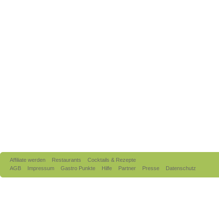
Affiliate werden
Restaurants
Cocktails & Rezepte
AGB
Impressum
Gastro Punkte
Hilfe
Partner
Presse
Datenschutz