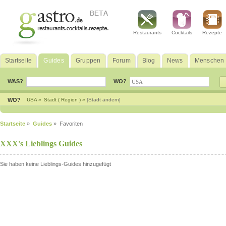
Restaurants
Cocktails
Rezepte
Startseite
Guides
Gruppen
Forum
Blog
News
Menschen
WAS?
WO?
WO?
USA »
Stadt ( Region ) »
[Stadt ändern]
Startseite
»
Guides
» Favoriten
XXX's Lieblings Guides
Sie haben keine Lieblings-Guides hinzugefügt