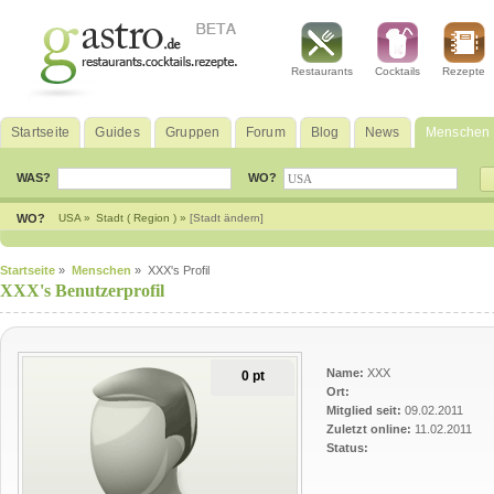
Restaurants
Cocktails
Rezepte
Startseite
Guides
Gruppen
Forum
Blog
News
Menschen
WAS?
WO?
WO?
USA »
Stadt ( Region ) »
[Stadt ändern]
Startseite
»
Menschen
» XXX's Profil
XXX's Benutzerprofil
Name:
XXX
0 pt
Ort:
Mitglied seit:
09.02.2011
Zuletzt online:
11.02.2011
Status: