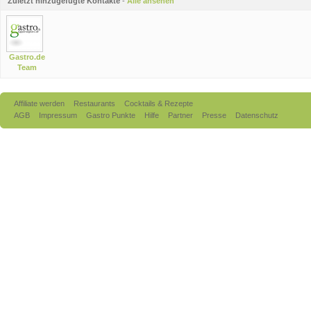
Zuletzt hinzugefügte Kontakte
-
Alle ansehen
Gastro.de
Team
Affiliate werden
Restaurants
Cocktails & Rezepte
AGB
Impressum
Gastro Punkte
Hilfe
Partner
Presse
Datenschutz