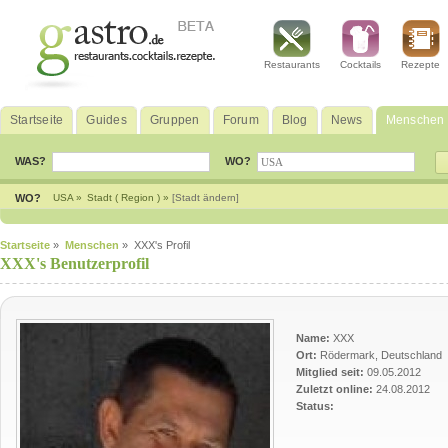
Restaurants
Cocktails
Rezepte
Startseite
Guides
Gruppen
Forum
Blog
News
Menschen
WAS?
WO?
WO?
USA »
Stadt ( Region ) »
[Stadt ändern]
Startseite
»
Menschen
» XXX's Profil
XXX's Benutzerprofil
Name:
XXX
Ort:
Rödermark, Deutschland
Mitglied seit:
09.05.2012
Zuletzt online:
24.08.2012
Status: