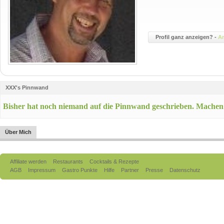
Profil ganz anzeigen? -
A
XXX's Pinnwand
Bisher hat noch niemand auf die Pinnwand geschrieben. Machen
Über Mich
Affiliate werden
Restaurants
Cocktails & Rezepte
AGB
Impressum
Gastro Punkte
Hilfe
Partner
Presse
Datenschutz