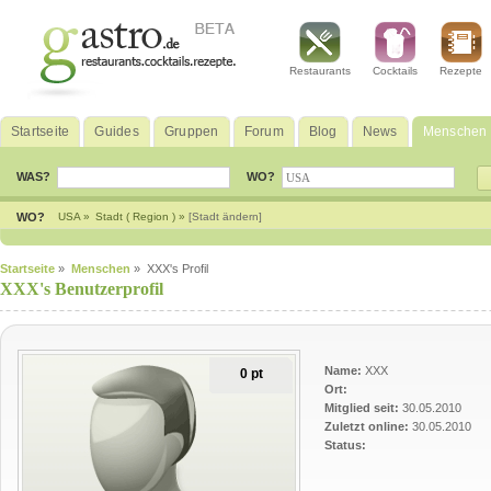
Restaurants
Cocktails
Rezepte
Startseite
Guides
Gruppen
Forum
Blog
News
Menschen
WAS?
WO?
WO?
USA »
Stadt ( Region ) »
[Stadt ändern]
Startseite
»
Menschen
» XXX's Profil
XXX's Benutzerprofil
Name:
XXX
0 pt
Ort:
Mitglied seit:
30.05.2010
Zuletzt online:
30.05.2010
Status: