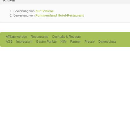
Kritiken
Bewertung von
Zur Schiene
Bewertung von
Pommernland Hotel-Restaurant
Affiliate werden
Restaurants
Cocktails & Rezepte
AGB
Impressum
Gastro Punkte
Hilfe
Partner
Presse
Datenschutz