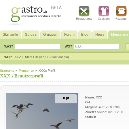
Restaurants
Cocktails
Rezepte
Startseite
Guides
Gruppen
Forum
Blog
News
Menschen
WAS?
WO?
WO?
USA »
Stadt ( Region ) »
[Stadt ändern]
Startseite
»
Menschen
» XXX's Profil
XXX's Benutzerprofil
Name:
XXX
0 pt
Ort:
Mitglied seit:
25.06.2010
Zuletzt online:
02.01.2011
Status: