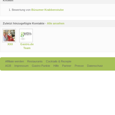
Kritiken
Bewertung von
Büsumer Krabbenstube
Zuletzt hinzugefügte Kontakte
-
Alle ansehen
XXX
Gastro.de
Team
Affiliate werden
Restaurants
Cocktails & Rezepte
AGB
Impressum
Gastro Punkte
Hilfe
Partner
Presse
Datenschutz