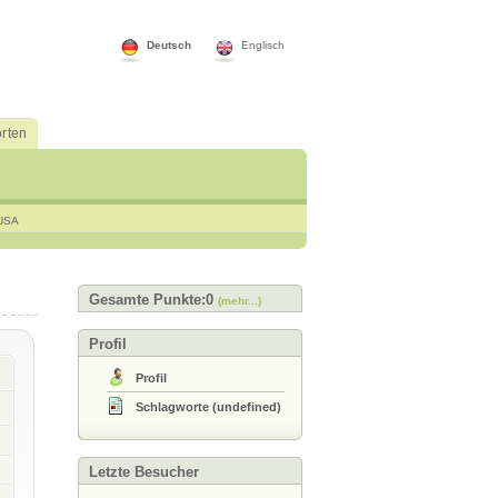
Deutsch
Englisch
rten
USA
Gesamte Punkte:0
(mehr...)
Profil
Profil
Schlagworte
(
undefined
)
Letzte Besucher