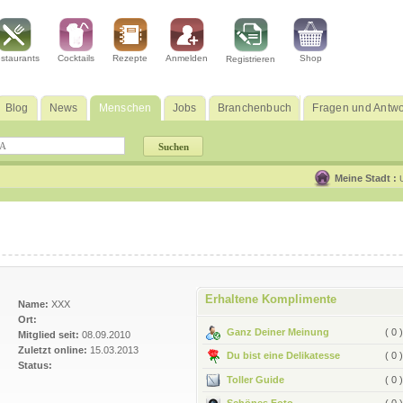
staurants
Cocktails
Rezepte
Anmelden
Shop
Registrieren
Blog
News
Menschen
Jobs
Branchenbuch
Fragen und Antwo
Meine Stadt :
Erhaltene Komplimente
Name:
XXX
Ort:
Ganz Deiner Meinung
( 0 )
Mitglied seit:
08.09.2010
Zuletzt online:
15.03.2013
Du bist eine Delikatesse
( 0 )
Status:
Toller Guide
( 0 )
Schönes Foto
( 0 )