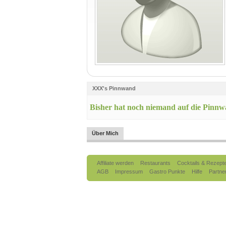
XXX's Pinnwand
Bisher hat noch niemand auf die Pinn
Über Mich
Affiliate werden
Restaurants
Cocktails & Rezept
AGB
Impressum
Gastro Punkte
Hilfe
Partne