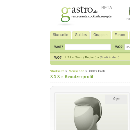
Re
Startseite
Guides
Gruppen
Forum
WAS?
WO?
WO?
USA »
Stadt ( Region ) »
[Stadt ändern]
Startseite
»
Menschen
» XXX's Profil
XXX's Benutzerprofil
0 pt