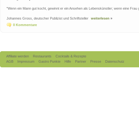
"Wenn ein Mann gut kocht, gewinnt er ein Ansehen als Lebenskünstler; wenn eine Frau gut
Johannes Gross, deutscher Publizist und Schriftsteller
weiterlesen
»
0 Kommentare
Affiliate werden
Restaurants
Cocktails & Rezepte
AGB
Impressum
Gastro Punkte
Hilfe
Partner
Presse
Datenschutz