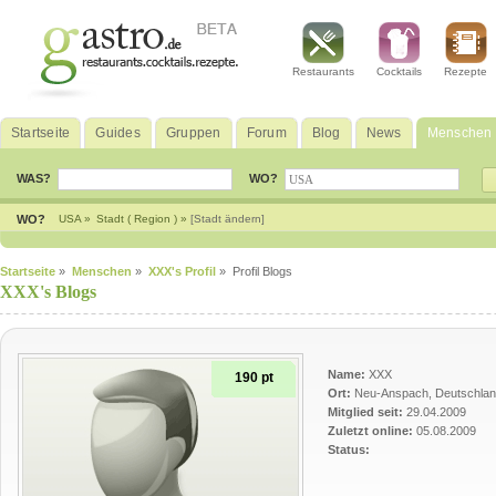
Restaurants
Cocktails
Rezepte
Startseite
Guides
Gruppen
Forum
Blog
News
Menschen
WAS?
WO?
WO?
USA »
Stadt ( Region ) »
[Stadt ändern]
Startseite
»
Menschen
»
XXX's Profil
» Profil Blogs
XXX's Blogs
Name:
XXX
190 pt
Ort:
Neu-Anspach, Deutschla
Mitglied seit:
29.04.2009
Zuletzt online:
05.08.2009
Status: