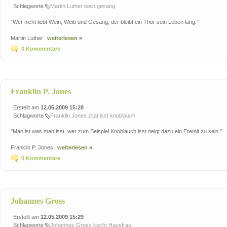
Schlagworte
Martin
Luther
wein
gesang
"Wer nicht liebt Wein, Weib und Gesang, der bleibt ein Thor sein Leben lang."
Martin Luther
weiterlesen
»
0 Kommentare
Franklin P. Jones
Erstellt am
12.05.2009 15:28
Schlagworte
Franklin
Jones zitat
isst
knoblauch
"Man ist was man isst, wer zum Beispiel Knoblauch isst neigt dazu ein Eremit zu sein."
Franklin P. Jones
weiterlesen
»
0 Kommentare
Johannes Gross
Erstellt am
12.05.2009 15:29
Schlagworte
Johannes
Gross
kocht
Hausfrau