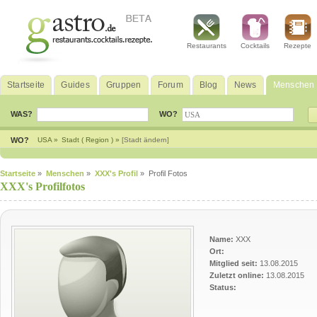
Restaurants
Cocktails
Rezepte
Startseite
Guides
Gruppen
Forum
Blog
News
Menschen
WAS?
WO?
WO?
USA »
Stadt ( Region ) »
[Stadt ändern]
Startseite
»
Menschen
»
XXX's Profil
» Profil Fotos
XXX's Profilfotos
Name:
XXX
Ort:
Mitglied seit:
13.08.2015
Zuletzt online:
13.08.2015
Status: