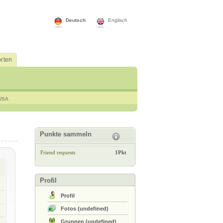
Deutsch
Englisch
rten
USA
Punkte sammeln
Friend requests
1Pkt
Profil
Profil
Fotos
(
undefined
)
Gruppen
(
undefined
)