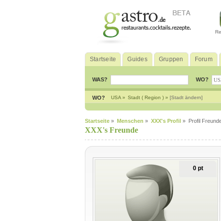
Re
Startseite
Guides
Gruppen
Forum
WAS?
WO?
WO?
USA »
Stadt ( Region ) »
[Stadt ändern]
Startseite
»
Menschen
»
XXX's Profil
» Profil Freund
XXX's Freunde
0 pt