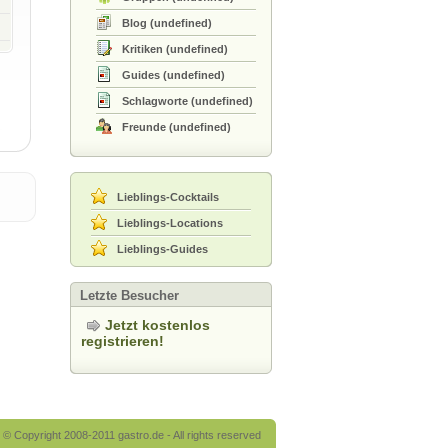
Blog
(
undefined
)
Kritiken
(
undefined
)
Guides
(
undefined
)
Schlagworte
(
undefined
)
Freunde
(
undefined
)
Lieblings-Cocktails
Lieblings-Locations
Lieblings-Guides
Letzte Besucher
Jetzt kostenlos
registrieren!
© Copyright 2008-2011 gastro.de - All rights reserved