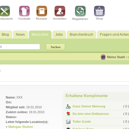
staurants
Cocktails
Rezepte
Anmelden
Shop
Registrieren
Blog
News
Menschen
Jobs
Branchenbuch
Fragen und Antwo
Meine Stadt :
e
Erhaltene Komplimente
Name:
XXX
Ort:
Ganz Deiner Meinung
( 0 )
Mitglied seit:
19.01.2010
Zuletzt online:
19.01.2010
Du bist eine Delikatesse
( 0 )
Status:
Toller Guide
( 0 )
Leitet folgende Location(s):
»
Maingau Stuben
Schönes Foto
( 0 )