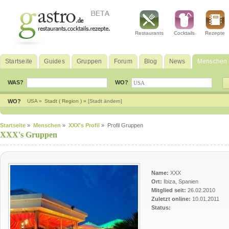
Restaurants
Cocktails
Rezepte
Startseite
Guides
Gruppen
Forum
Blog
News
Menschen
WAS?
WO?
WO?
USA »
Stadt ( Region ) »
[Stadt ändern]
Startseite
»
Menschen
»
XXX's Profil
» Profil Gruppen
XXX's Gruppen
Name:
XXX
Ort:
Ibiza, Spanien
Mitglied seit:
26.02.2010
Zuletzt online:
10.01.2011
Status: