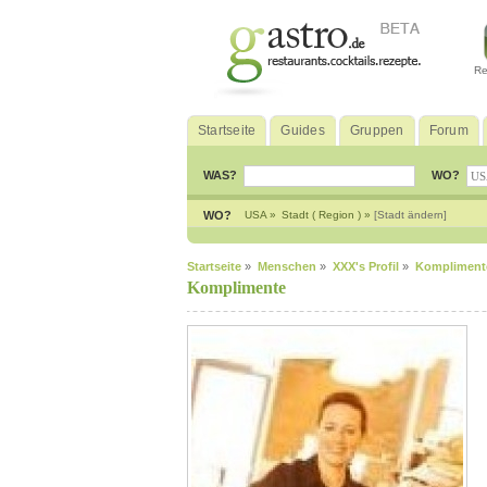
Re
Startseite
Guides
Gruppen
Forum
WAS?
WO?
WO?
USA »
Stadt ( Region ) »
[Stadt ändern]
Startseite
»
Menschen
»
XXX's Profil
»
Kompliment
Komplimente