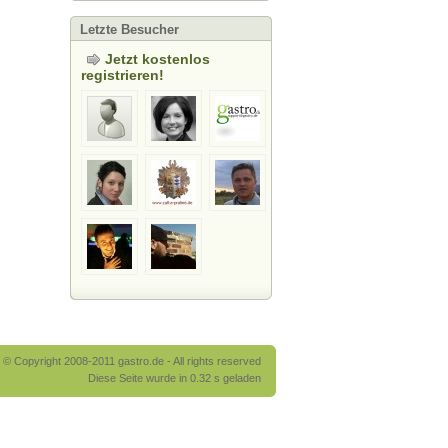
Letzte Besucher
Jetzt kostenlos
registrieren!
© Copyright 2008-2011 gastro.de - All rights reserved
Diese Seite wurde in 0.32 s geladen