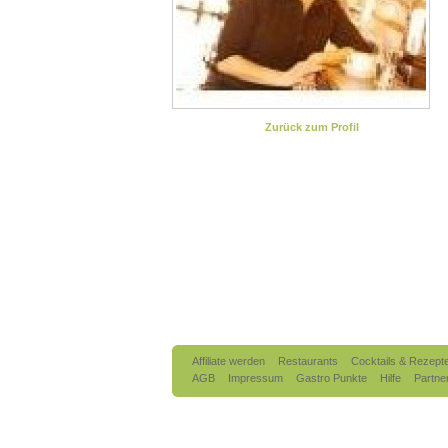
Zurück zum Profil
Affiliate werden
Restaurants
Cocktails & Rezept
AGB
Impressum
Gastro Punkte
Hilfe
Partne