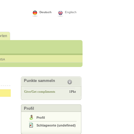
Deutsch
Englisch
rten
USA
Punkte sammeln
Give/Get compliments
1Pkt
Profil
Profil
Schlagworte
(
undefined
)