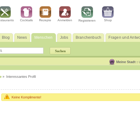
staurants
Cocktails
Rezepte
Anmelden
Shop
Registrieren
Blog
News
Menschen
Jobs
Branchenbuch
Fragen und Antwo
Meine Stadt :
e
» Interessantes Profil
Keine Komplimente!