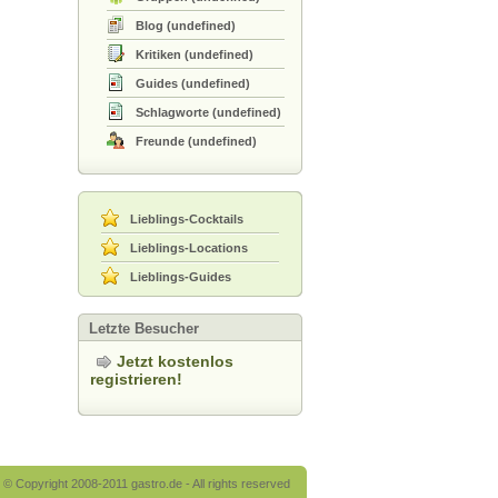
Blog
(
undefined
)
Kritiken
(
undefined
)
Guides
(
undefined
)
Schlagworte
(
undefined
)
Freunde
(
undefined
)
Lieblings-Cocktails
Lieblings-Locations
Lieblings-Guides
Letzte Besucher
Jetzt kostenlos
registrieren!
© Copyright 2008-2011 gastro.de - All rights reserved