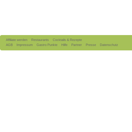
Affiliate werden
Restaurants
Cocktails & Rezepte
AGB
Impressum
Gastro Punkte
Hilfe
Partner
Presse
Datenschutz