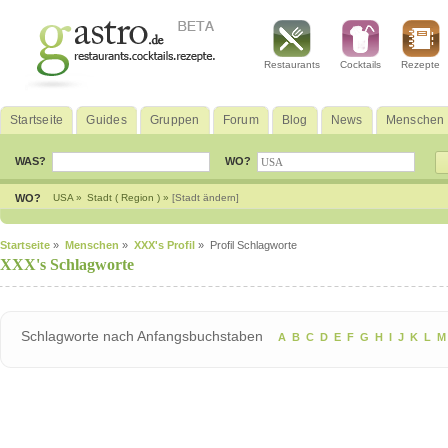
Restaurants
Cocktails
Rezepte
Startseite
Guides
Gruppen
Forum
Blog
News
Menschen
WAS?
WO?
WO?
USA »
Stadt ( Region ) »
[Stadt ändern]
Startseite
»
Menschen
»
XXX's Profil
» Profil Schlagworte
XXX's Schlagworte
Schlagworte nach Anfangsbuchstaben
A
B
C
D
E
F
G
H
I
J
K
L
M