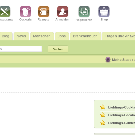
staurants
Cocktails
Rezepte
Anmelden
Shop
Registrieren
Blog
News
Menschen
Jobs
Branchenbuch
Fragen und Antwo
Meine Stadt :
Lieblings-Cockta
Lieblings-Locat
Lieblings-Guide