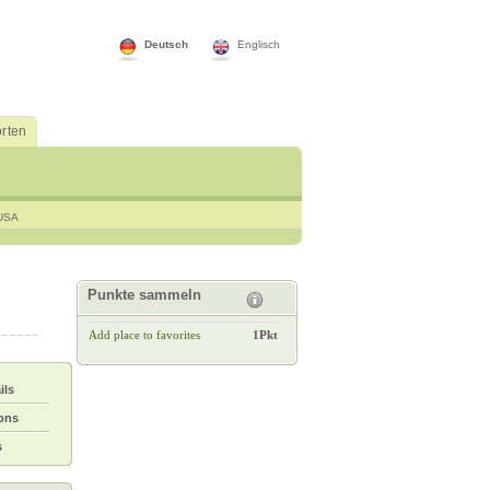
Deutsch
Englisch
rten
USA
Punkte sammeln
Add place to favorites
1Pkt
ils
ions
s