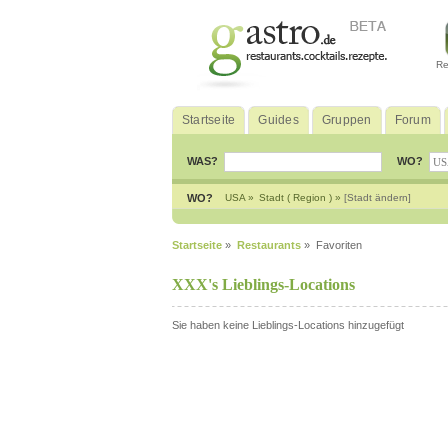
Re
Startseite
Guides
Gruppen
Forum
WAS?
WO?
WO?
USA »
Stadt ( Region ) »
[Stadt ändern]
Startseite
»
Restaurants
» Favoriten
XXX's Lieblings-Locations
Sie haben keine Lieblings-Locations hinzugefügt