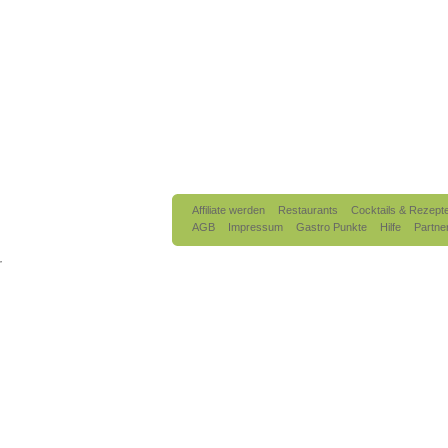
Affiliate werden
Restaurants
Cocktails & Rezept
AGB
Impressum
Gastro Punkte
Hilfe
Partne