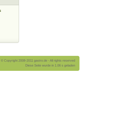
s
© Copyright 2008-2011 gastro.de - All rights reserved
Diese Seite wurde in 1.06 s geladen