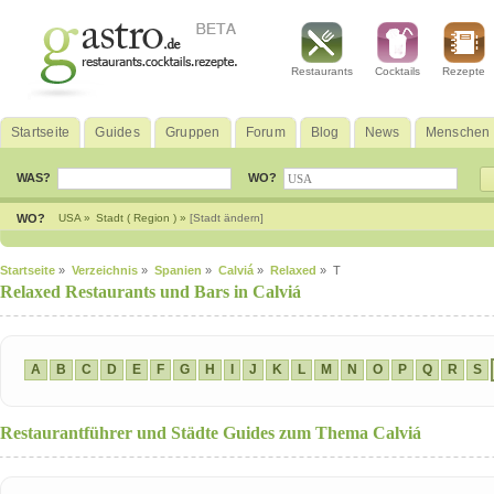
Restaurants
Cocktails
Rezepte
Startseite
Guides
Gruppen
Forum
Blog
News
Menschen
WAS?
WO?
WO?
USA »
Stadt ( Region ) »
[Stadt ändern]
Startseite
»
Verzeichnis
»
Spanien
»
Calviá
»
Relaxed
» T
Relaxed Restaurants und Bars in Calviá
A
B
C
D
E
F
G
H
I
J
K
L
M
N
O
P
Q
R
S
Restaurantführer und Städte Guides zum Thema Calviá