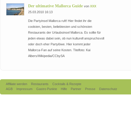
Der ultimative Mallorca Guide
von
XXX
25.03.2010 16:13
Die Partyinsel Mallorca ruft! Hier findet ihr die
coolsten, besten, beliebtesten und schönsten
Restaurants der Urlaubsinsel Mallorca. Es sollte für
jeden etwas dabei sein, ob nun kulturell anspruchsvoll
oder doch eher Partylöwe. Hier kommt jeder
Mallorca-Fan auf seine Kosten. Titelfoto: Kai
Albers/Wikipedia/CCbySA
Affiliate werden
Restaurants
Cocktails & Rezepte
AGB
Impressum
Gastro Punkte
Hilfe
Partner
Presse
Datenschutz