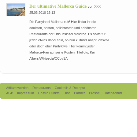
Der ultimative Mallorca Guide
von
XXX
25.03.2010 16:13
Die Partyinsel Mallorca ruft! Hier findet ihr die
coolsten, besten, beliebtesten und schönsten
Restaurants der Urlaubsinsel Mallorca. Es sollte für
jeden etwas dabei sein, ob nun kulturell anspruchsvoll
oder doch eher Partylöwe. Hier kommt jeder
Mallorca-Fan auf seine Kosten. Titelfoto: Kai
Albers/Wikipedia/CCbySA
Affiliate werden
Restaurants
Cocktails & Rezepte
AGB
Impressum
Gastro Punkte
Hilfe
Partner
Presse
Datenschutz