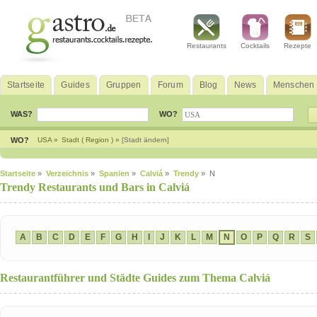
Restaurants
Cocktails
Rezepte
Startseite
Guides
Gruppen
Forum
Blog
News
Menschen
WAS?
WO?
WO?
USA »
Stadt ( Region ) »
[Stadt ändern]
Startseite
»
Verzeichnis
»
Spanien
»
Calviá
»
Trendy
» N
Trendy Restaurants und Bars in Calviá
A
B
C
D
E
F
G
H
I
J
K
L
M
N
O
P
Q
R
S
Restaurantführer und Städte Guides zum Thema Calviá