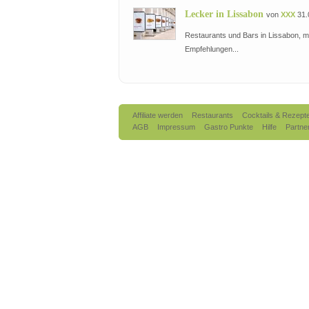
Lecker in Lissabon
von
XXX
31.
Restaurants und Bars in Lissabon, m
Empfehlungen...
Affiliate werden
Restaurants
Cocktails & Rezept
AGB
Impressum
Gastro Punkte
Hilfe
Partne