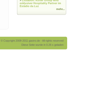
»
Lissabon: Kofler Group wird
exklusiver Hospitality Partner im
Estádio da Luz
mehr...
© Copyright 2008-2011 gastro.de - All rights reserved
Diese Seite wurde in 0.26 s geladen