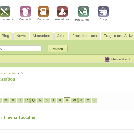
staurants
Cocktails
Rezepte
Anmelden
Shop
Registrieren
Blog
News
Menschen
Jobs
Branchenbuch
Fragen und Antwo
Meine Stadt :
ntergarten
» V
Lissabon
L
M
N
O
P
Q
R
S
T
U
V
W
X
Y
Z
um Thema Lissabon