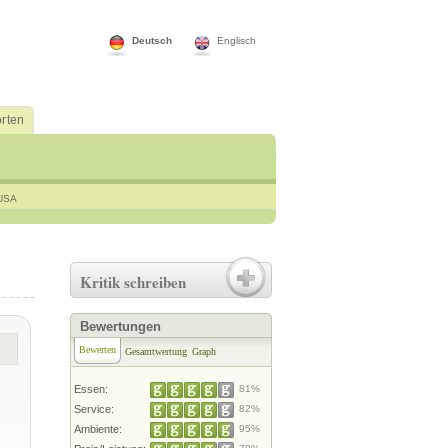
Deutsch
Englisch
rten
USA
Kritik schreiben
Bewertungen
Bewerten
Gesamtwertung
Graph
Essen:
81%
Service:
82%
Ambiente:
95%