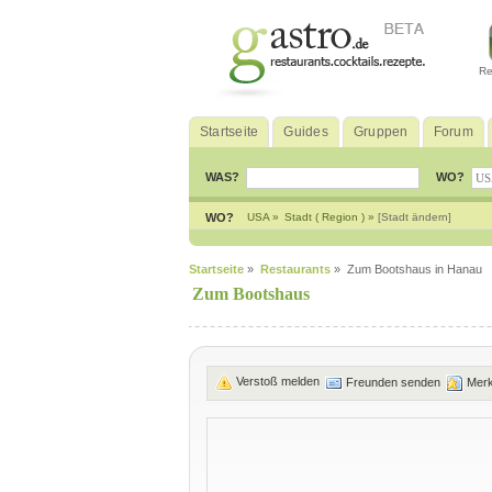
Re
Startseite
Guides
Gruppen
Forum
WAS?
WO?
WO?
USA »
Stadt ( Region ) »
[Stadt ändern]
Startseite
»
Restaurants
» Zum Bootshaus in Hanau
Zum Bootshaus
Verstoß melden
Freunden senden
Mer