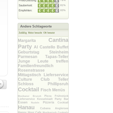
Preis/Leistung:
79%
Sauberkeit:
81%
Empfehlen:
83%
Andere Schlagworte
Zufällig
Meist besucht
Oft benutzt
Cantina
Margarita
Party
Al Castello
Buffet
Geburtstag
Steinheim
Parmesan
Tapas-Teller
Junge Leute treffen
Familienfreundlich
Rosenstrasse
Mittagstisch
Lieferservice
Culture Club
Teller
Schloss Phillipsruh
Cocktail
Fisch
Menüs
Pizza
Frühstück
Mexikaner
Brunch
Lieferservice
Kesselstadt
Party
Bar
Essen
Pizzeria
Cocktail
Nudeln
Hanau
Cubana
Anglersee
Happy Hour
Cafe
Mexikanisch
Cocktails