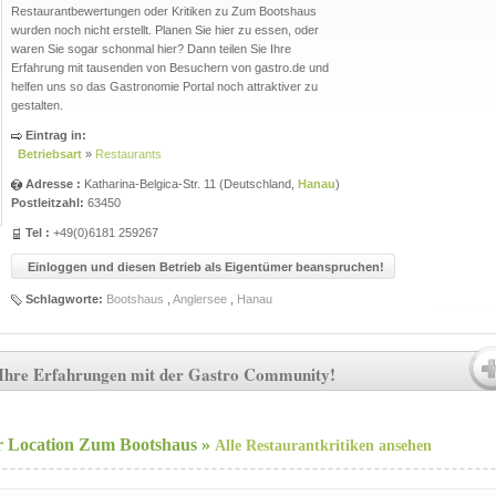
Restaurantbewertungen oder Kritiken zu Zum Bootshaus
wurden noch nicht erstellt. Planen Sie hier zu essen, oder
waren Sie sogar schonmal hier? Dann teilen Sie Ihre
Erfahrung mit tausenden von Besuchern von gastro.de und
helfen uns so das Gastronomie Portal noch attraktiver zu
gestalten.
Eintrag in:
Betriebsart
»
Restaurants
Adresse :
Katharina-Belgica-Str. 11
(
Deutschland
,
Hanau
)
Postleitzahl:
63450
Tel :
+49(0)6181 259267
Einloggen und diesen Betrieb als Eigentümer beanspruchen!
Schlagworte:
Bootshaus
,
Anglersee
,
Hanau
e Ihre Erfahrungen mit der Gastro Community!
er Location Zum Bootshaus »
Alle Restaurantkritiken ansehen