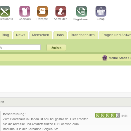
staurants
Cocktails
Rezepte
Anmelden
Shop
Registrieren
Blog
News
Menschen
Jobs
Branchenbuch
Fragen und Antwo
Meine Stadt :
ken
Beschreibung:
84%
Zum Bootshaus in Hanau ist neu bei gastro.de. Hier erhalten
Sie die Adresse und Anfahrtsskizze zur Location Zum
Bootshaus in der Katharina-Belgica-Str. .