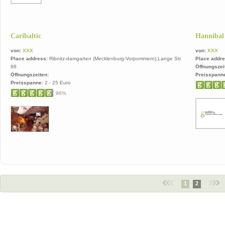
Caribaltic
Hannibal
von:
XXX
von:
XXX
Place address:
Ribnitz-damgarten (Mecklenburg-Vorpommern),Lange Str.
Place addre
88
Öffnungszei
Öffnungszeiten:
Preisspann
Preisspanne:
2 - 25 Euro
96%
1
2