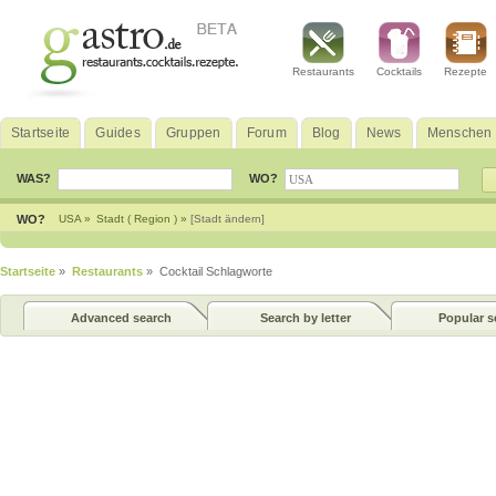
Restaurants
Cocktails
Rezepte
Startseite
Guides
Gruppen
Forum
Blog
News
Menschen
WAS?
WO?
WO?
USA »
Stadt ( Region ) »
[Stadt ändern]
Startseite
»
Restaurants
» Cocktail Schlagworte
Advanced search
Search by letter
Popular s