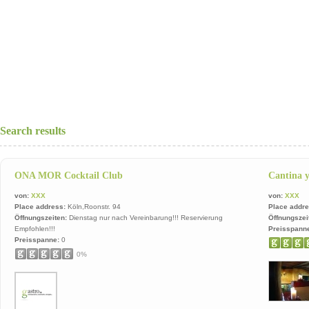
Search results
ONA MOR Cocktail Club
Cantina 
von:
XXX
von:
XXX
Place address:
Köln,Roonstr. 94
Place addre
Öffnungszeiten:
Dienstag nur nach Vereinbarung!!! Reservierung
Öffnungszei
Empfohlen!!!
Preisspann
Preisspanne:
0
0%