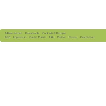
Affiliate werden
Restaurants
Cocktails & Rezepte
AGB
Impressum
Gastro Punkte
Hilfe
Partner
Presse
Datenschutz