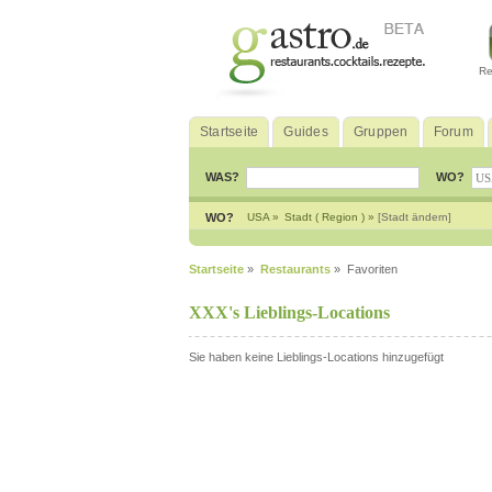
Re
Startseite
Guides
Gruppen
Forum
WAS?
WO?
WO?
USA »
Stadt ( Region ) »
[Stadt ändern]
Startseite
»
Restaurants
» Favoriten
XXX's Lieblings-Locations
Sie haben keine Lieblings-Locations hinzugefügt