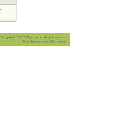
s
© Copyright 2008-2011 gastro.de - All rights reserved
Diese Seite wurde in 1.80 s geladen