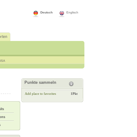
Deutsch
Englisch
rten
USA
Punkte sammeln
Add place to favorites
1Pkt
ils
ions
s