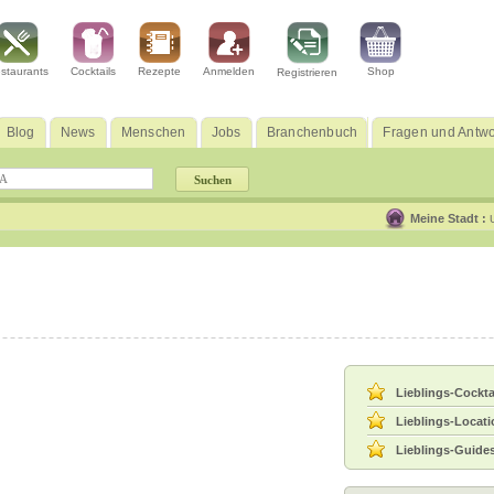
staurants
Cocktails
Rezepte
Anmelden
Shop
Registrieren
Blog
News
Menschen
Jobs
Branchenbuch
Fragen und Antwo
Meine Stadt :
Lieblings-Cockta
Lieblings-Locat
Lieblings-Guide