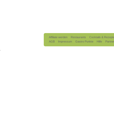
Affiliate werden
Restaurants
Cocktails & Rezept
AGB
Impressum
Gastro Punkte
Hilfe
Partne