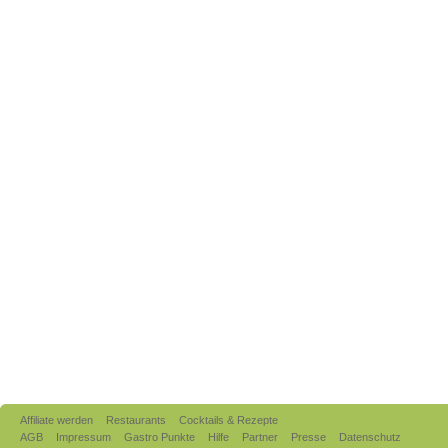
Affiliate werden
Restaurants
Cocktails & Rezepte
AGB
Impressum
Gastro Punkte
Hilfe
Partner
Presse
Datenschutz