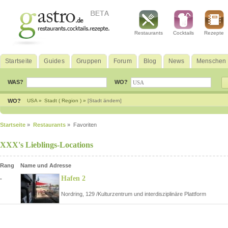
Restaurants
Cocktails
Rezepte
Startseite
Guides
Gruppen
Forum
Blog
News
Menschen
WAS?
WO?
WO?
USA »
Stadt ( Region ) »
[Stadt ändern]
Startseite
»
Restaurants
» Favoriten
XXX's Lieblings-Locations
Rang
Name und Adresse
Hafen 2
-
Nordring, 129 /Kulturzentrum und interdisziplinäre Plattform