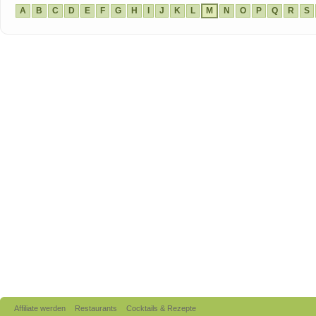
A
B
C
D
E
F
G
H
I
J
K
L
M
N
O
P
Q
R
S
Affiliate werden
Restaurants
Cocktails & Rezepte