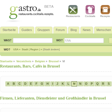
Restaurants
Cocktails
Rezepte
Startseite
Guides
Gruppen
Forum
Blog
News
Menschen
WAS?
WO?
WO?
USA »
Stadt ( Region ) »
[Stadt ändern]
Startseite
»
Verzeichnis
»
Belgien
»
Brussel
» M
Restaurants, Bars, Cafés in Brussel
A
B
C
D
E
F
G
H
I
J
K
L
M
N
O
P
Q
R
S
Firmen, Lieferanten, Dienstleister und Großhändler in Brussel