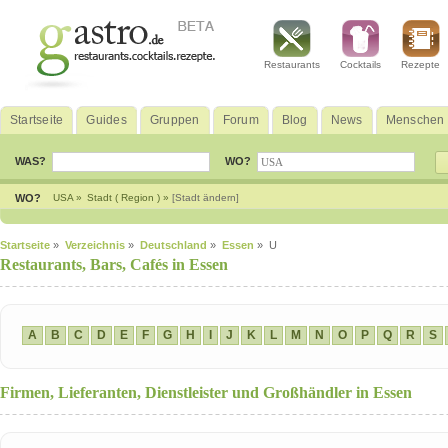
Restaurants
Cocktails
Rezepte
Startseite
Guides
Gruppen
Forum
Blog
News
Menschen
WAS?
WO?
WO?
USA »
Stadt ( Region ) »
[Stadt ändern]
Startseite
»
Verzeichnis
»
Deutschland
»
Essen
» U
Restaurants, Bars, Cafés in Essen
A
B
C
D
E
F
G
H
I
J
K
L
M
N
O
P
Q
R
S
Firmen, Lieferanten, Dienstleister und Großhändler in Essen