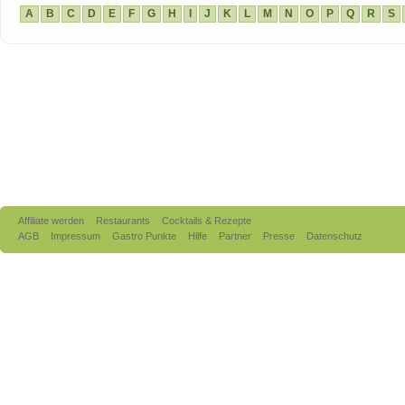
A
B
C
D
E
F
G
H
I
J
K
L
M
N
O
P
Q
R
S
Affiliate werden
Restaurants
Cocktails & Rezepte
AGB
Impressum
Gastro Punkte
Hilfe
Partner
Presse
Datenschutz