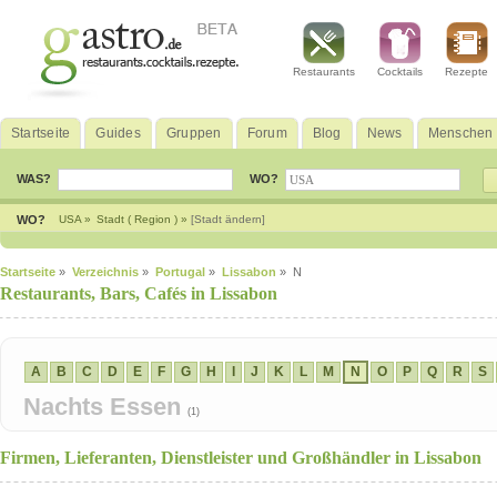
Restaurants
Cocktails
Rezepte
Startseite
Guides
Gruppen
Forum
Blog
News
Menschen
WAS?
WO?
WO?
USA »
Stadt ( Region ) »
[Stadt ändern]
Startseite
»
Verzeichnis
»
Portugal
»
Lissabon
» N
Restaurants, Bars, Cafés in Lissabon
A
B
C
D
E
F
G
H
I
J
K
L
M
N
O
P
Q
R
S
Nachts Essen
(1)
Firmen, Lieferanten, Dienstleister und Großhändler in Lissabon