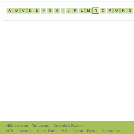
A
B
C
D
E
F
G
H
I
J
K
L
M
N
O
P
Q
R
S
Affiliate werden
Restaurants
Cocktails & Rezepte
AGB
Impressum
Gastro Punkte
Hilfe
Partner
Presse
Datenschutz