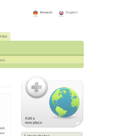
Deutsch
Englisch
rten
USA
Add a
r
new place
Welt
ann