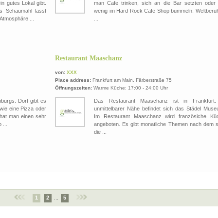
in gutes Lokal gibt.
man Cafe trinken, sich an die Bar setzten oder 
as Schaumahl lässt
wenig im Hard Rock Cafe Shop bummeln. Weltberü
 Atmosphäre ...
...
Restaurant Maaschanz
von:
XXX
Place address:
Frankfurt am Main, Färberstraße 75
Öffnungszeiten:
Warme Küche: 17:00 - 24:00 Uhr
burgs. Dort gibt es
Das Restaurant Maaschanz ist in Frankfurt.
 wie eine Pizza oder
unmittelbarer Nähe befindet sich das Städel Muse
 hat man einen sehr
Im Restaurant Maaschanz wird französiche Kü
...
angeboten. Es gibt monatliche Themen nach dem s
die ...
1
2
...
5