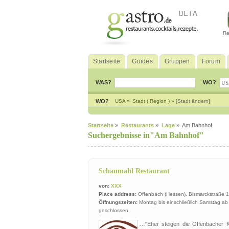
Re
Startseite
Guides
Gruppen
Forum
WAS?
WO?
WO?
USA »
Stadt ( Region ) »
[Stadt ändern]
Startseite
»
Restaurants
»
Lage
» Am Bahnhof
Suchergebnisse in"Am Bahnhof"
Schaumahl Restaurant
von:
XXX
Place address:
Offenbach (Hessen), Bismarckstraße 
Öffnungszeiten:
Montag bis einschließlich Samstag a
geschlossen
…"Eher steigen die Offenbacher Ki