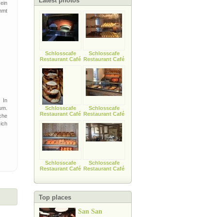
Latest photos
ein
hmt
Schlosscafe
Schlosscafe
Restaurant Café
Restaurant Café
 In
um.
Schlosscafe
Schlosscafe
Restaurant Café
Restaurant Café
che
ich
Schlosscafe
Schlosscafe
Restaurant Café
Restaurant Café
Top places
San San