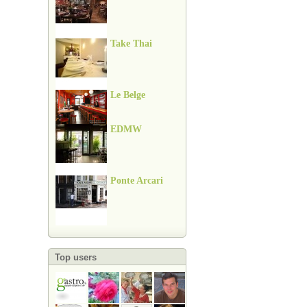
Take Thai
Le Belge
EDMW
Ponte Arcari
Top users