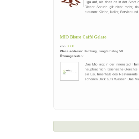
Liga auf, als dass es in der Stadt e
Dieser Spruch gilt nicht mehr, d
staunen: Küche, Keller, Service und
MIO Bistro Caffé Gelato
von:
XXX
Place address:
Hamburg, Jungfernstieg 58
Öffnungszeiten:
Das Mio liegt in der Innenstadt Ham
hauptsächlich Italienische Gerichte
ein Eis. Innerhalb des Restaurants
schönen Blick aufs Wasser. Das Mio 