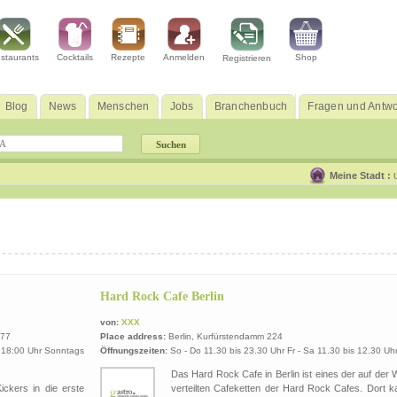
staurants
Cocktails
Rezepte
Anmelden
Shop
Registrieren
Blog
News
Menschen
Jobs
Branchenbuch
Fragen und Antwo
Meine Stadt :
Hard Rock Cafe Berlin
von:
XXX
177
Place address:
Berlin, Kurfürstendamm 224
b 18:00 Uhr Sonntags
Öffnungszeiten:
So - Do 11.30 bis 23.30 Uhr Fr - Sa 11.30 bis 12.30 Uh
Das Hard Rock Cafe in Berlin ist eines der auf der 
ckers in die erste
verteilten Cafeketten der Hard Rock Cafes. Dort k