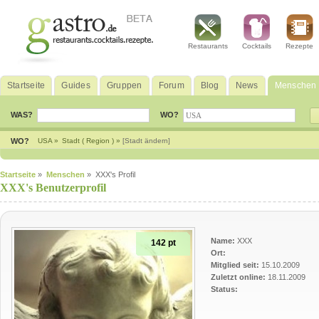
Restaurants
Cocktails
Rezepte
Startseite
Guides
Gruppen
Forum
Blog
News
Menschen
WAS?
WO?
WO?
USA »
Stadt ( Region ) »
[Stadt ändern]
Startseite
»
Menschen
» XXX's Profil
XXX's Benutzerprofil
Name:
XXX
142 pt
Ort:
Mitglied seit:
15.10.2009
Zuletzt online:
18.11.2009
Status: