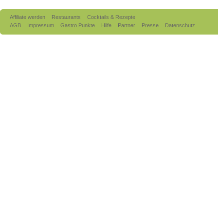
Affiliate werden
Restaurants
Cocktails & Rezepte
AGB
Impressum
Gastro Punkte
Hilfe
Partner
Presse
Datenschutz