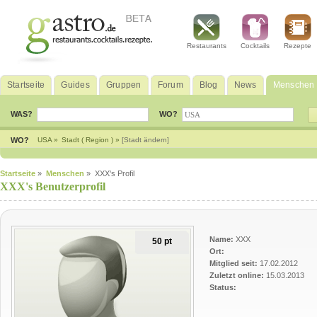
Restaurants
Cocktails
Rezepte
Startseite
Guides
Gruppen
Forum
Blog
News
Menschen
WAS?
WO?
WO?
USA »
Stadt ( Region ) »
[Stadt ändern]
Startseite
»
Menschen
» XXX's Profil
XXX's Benutzerprofil
Name:
XXX
50 pt
Ort:
Mitglied seit:
17.02.2012
Zuletzt online:
15.03.2013
Status: