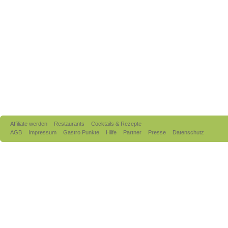
Affiliate werden
Restaurants
Cocktails & Rezepte
AGB
Impressum
Gastro Punkte
Hilfe
Partner
Presse
Datenschutz