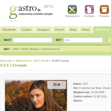
Restaurants
Cocktails
Rezepte
Startseite
Guides
Gruppen
Forum
Blog
News
Menschen
WAS?
WO?
WO?
USA »
Stadt ( Region ) »
[Stadt ändern]
Startseite
»
Menschen
»
XXX's Profil
» Profil Freunde
XXX's Freunde
Name:
XXX
21 pt
Ort:
Frankfurt am Main, Deuts
Mitglied seit:
24.06.2009
Zuletzt online:
02.08.2010
Status: