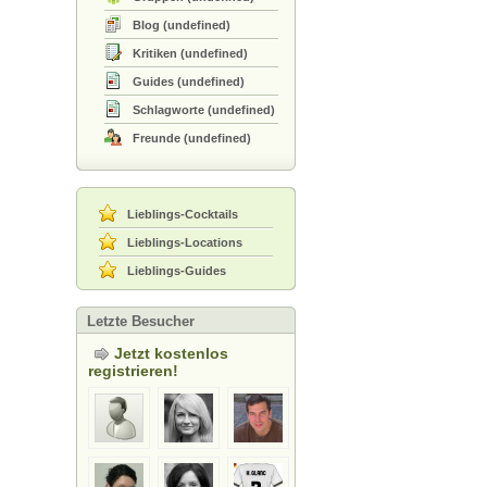
Blog
(
undefined
)
Kritiken
(
undefined
)
Guides
(
undefined
)
Schlagworte
(
undefined
)
Freunde
(
undefined
)
Lieblings-Cocktails
Lieblings-Locations
Lieblings-Guides
Letzte Besucher
Jetzt kostenlos
registrieren!