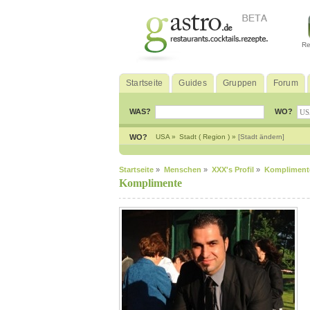
Re
Startseite
Guides
Gruppen
Forum
WAS?
WO?
WO?
USA »
Stadt ( Region ) »
[Stadt ändern]
Startseite
»
Menschen
»
XXX's Profil
»
Kompliment
Komplimente