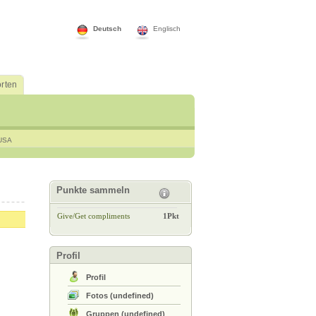
Deutsch
Englisch
rten
USA
Punkte sammeln
Give/Get compliments
1Pkt
Profil
Profil
Fotos
(
undefined
)
Gruppen
(
undefined
)