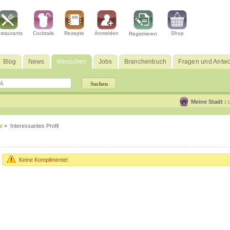
staurants
Cocktails
Rezepte
Anmelden
Shop
Registrieren
Blog
News
Menschen
Jobs
Branchenbuch
Fragen und Antwo
Meine Stadt :
e
» Interessantes Profil
Keine Komplimente!